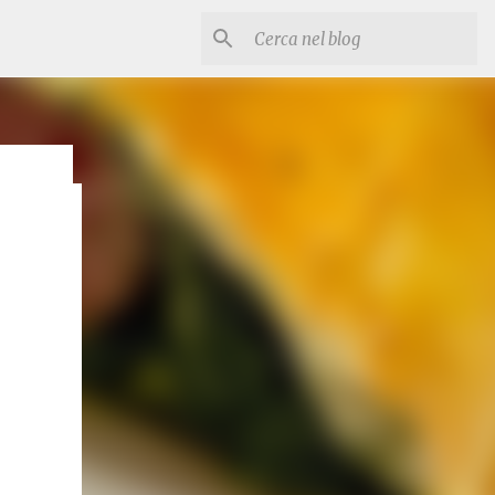
esco e
ia
stose.
te e
itrice
ti (3