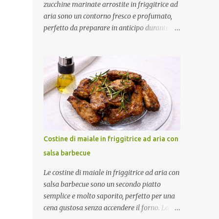
zucchine marinate arrostite in friggitrice ad
aria sono un contorno fresco e profumato,
perfetto da preparare in anticipo durante la
bella stagione. Dopo una breve cottura in
friggitrice ad aria vengono condite con una
marinatura a base di olio extravergine di
oliva, aceto di mele, menta fresca, aglio e
peperoncino. Il riposo in frigorifero
permette alle zucchine di assorbire tutti gli
aromi, rendendole ancora più gustose.
Ottime da servire come contorno oppure
come antipasto nelle giornate più calde.
Costine di maiale in friggitrice ad aria con
Come ottenere zucchine saporite e ben
salsa barbecue
marinate Per un risultato perfetto: Taglia le
zucchine a fette sottili e dello stesso
Le costine di maiale in friggitrice ad aria con
spessore. Preriscalda la friggitrice ad aria.
salsa barbecue sono un secondo piatto
Cuocile in più riprese senza sovrapporle.
semplice e molto saporito, perfetto per una
Condiscile quando sono ancora tiepide.
cena gustosa senza accendere il forno. La
Lasciale riposare in frigorifero prima di