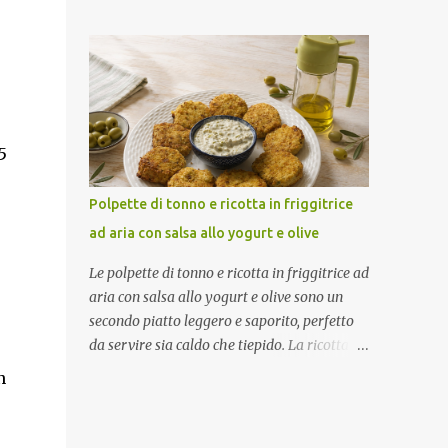
marinatura con salsa barbecue ed erbe
servirle. Porzioni: 2/3 Tempo di
aromatiche rende la carne ben insaporita,
preparazione: circa 15 minuti Tempo di
mentre la cottura in friggitrice ad aria
cottura: circa 15 minuti (3 cotture da 5
permette di ottenere costine morbide e
minuti) Tempo di ri...
leggermente dorate. Una ricetta facile che
conquista subito. Come ottenere costine
morbide e saporite Per un risultato perfetto:
5
Lascia marinare bene la carne Condisci con
aromi prima della cottura Preriscalda la
Polpette di tonno e ricotta in friggitrice
friggitrice Gira le costine a metà tempo In
ad aria con salsa allo yogurt e olive
questo modo resteranno tenere e ben cotte.
Ingredienti (2 persone) 800 g di costine di
Le polpette di tonno e ricotta in friggitrice ad
maiale Salsa barbecue q.b. Sale q.b. Pepe q.b.
aria con salsa allo yogurt e olive sono un
Rosmarino secco q.b. Finocchietto secco q.b.
secondo piatto leggero e saporito, perfetto
Procedimento Marinatura Metti le costine in
da servire sia caldo che tiepido. La ricotta
un recipiente. Aggiungi sale, pepe,
rende l'impasto morbido e delicato, mentre
n
rosmarino, finocchietto e salsa barbecue.
la panatura crea una crosticina dorata e
Mescola bene per distribuire il condimento.
croccante. Ad accompagnarle una fresca
Copri e lascia marinare in frigorifero per
salsa allo yogurt con olive verdi, limone e un