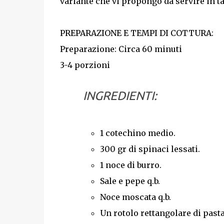
variante che vi propongo da servire in ta
PREPARAZIONE E TEMPI DI COTTURA:
Preparazione: Circa 60 minuti
3-4 porzioni
INGREDIENTI:
1 cotechino medio.
300 gr di spinaci lessati.
1 noce di burro.
Sale e pepe q.b.
Noce moscata q.b.
Un rotolo rettangolare di pasta