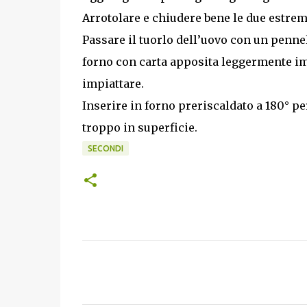
Arrotolare e chiudere bene le due estrem
Passare il tuorlo dell’uovo con un pennell
forno con carta apposita leggermente im
impiattare.
Inserire in forno preriscaldato a 180° pe
troppo in superficie.
SECONDI
C
o
m