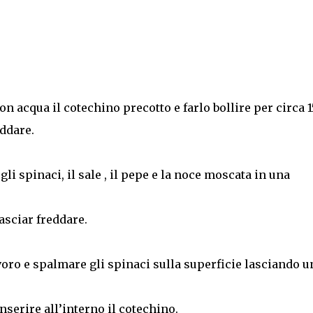
n acqua il cotechino precotto e farlo bollire per circa 1
eddare.
li spinaci, il sale , il pepe e la noce moscata in una
lasciar freddare.
voro e spalmare gli spinaci sulla superficie lasciando u
nserire all’interno il cotechino.