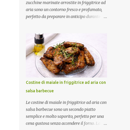
zucchine marinate arrostite in friggitrice ad
aria sono un contorno fresco e profumato,
perfetto da preparare in anticipo durante la
bella stagione. Dopo una breve cottura in
friggitrice ad aria vengono condite con una
marinatura a base di olio extravergine di
oliva, aceto di mele, menta fresca, aglio e
peperoncino. Il riposo in frigorifero
permette alle zucchine di assorbire tutti gli
aromi, rendendole ancora più gustose.
Ottime da servire come contorno oppure
come antipasto nelle giornate più calde.
Costine di maiale in friggitrice ad aria con
Come ottenere zucchine saporite e ben
salsa barbecue
marinate Per un risultato perfetto: Taglia le
zucchine a fette sottili e dello stesso
Le costine di maiale in friggitrice ad aria con
spessore. Preriscalda la friggitrice ad aria.
salsa barbecue sono un secondo piatto
Cuocile in più riprese senza sovrapporle.
semplice e molto saporito, perfetto per una
Condiscile quando sono ancora tiepide.
cena gustosa senza accendere il forno. La
Lasciale riposare in frigorifero prima di