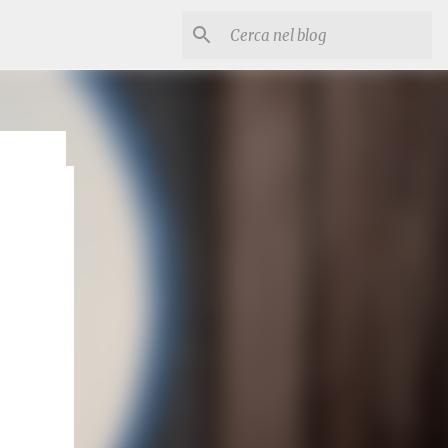
esco e
ia
stose.
te e
itrice
ti (3