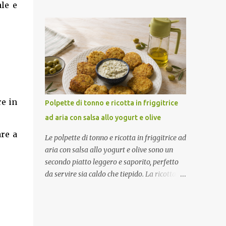
marinatura con salsa barbecue ed erbe
ale e
servirle. Porzioni: 2/3 Tempo di
aromatiche rende la carne ben insaporita,
preparazione: circa 15 minuti Tempo di
mentre la cottura in friggitrice ad aria
cottura: circa 15 minuti (3 cotture da 5
permette di ottenere costine morbide e
minuti) Tempo di ri...
leggermente dorate. Una ricetta facile che
conquista subito. Come ottenere costine
morbide e saporite Per un risultato perfetto:
Lascia marinare bene la carne Condisci con
aromi prima della cottura Preriscalda la
re in
Polpette di tonno e ricotta in friggitrice
friggitrice Gira le costine a metà tempo In
ad aria con salsa allo yogurt e olive
questo modo resteranno tenere e ben cotte.
are a
Ingredienti (2 persone) 800 g di costine di
Le polpette di tonno e ricotta in friggitrice ad
maiale Salsa barbecue q.b. Sale q.b. Pepe q.b.
aria con salsa allo yogurt e olive sono un
Rosmarino secco q.b. Finocchietto secco q.b.
secondo piatto leggero e saporito, perfetto
Procedimento Marinatura Metti le costine in
da servire sia caldo che tiepido. La ricotta
un recipiente. Aggiungi sale, pepe,
rende l'impasto morbido e delicato, mentre
rosmarino, finocchietto e salsa barbecue.
la panatura crea una crosticina dorata e
Mescola bene per distribuire il condimento.
croccante. Ad accompagnarle una fresca
Copri e lascia marinare in frigorifero per
salsa allo yogurt con olive verdi, limone e un