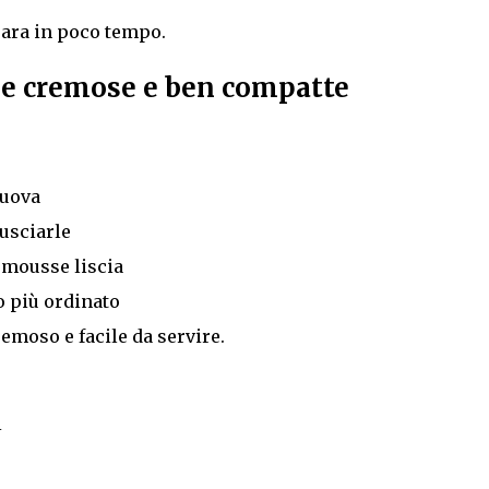
para in poco tempo.
ne cremose e ben compatte
 uova
usciarle
a mousse liscia
o più ordinato
emoso e facile da servire.
i