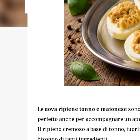
cotture da 5 minuti) Tempo di ri...
Le
uova ripiene tonno e maionese
sono
perfetto anche per accompagnare un aper
Il ripieno cremoso a base di tonno, tuor
bisogno di tanti ingredienti.