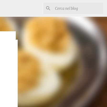
esco e
ia
stose.
te e
itrice
ti (3