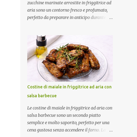
zucchine marinate arrostite in friggitrice ad
aria sono un contorno fresco e profumato,
perfetto da preparare in anticipo durante la
bella stagione. Dopo una breve cottura in
friggitrice ad aria vengono condite con una
marinatura a base di olio extravergine di
oliva, aceto di mele, menta fresca, aglio e
peperoncino. Il riposo in frigorifero
permette alle zucchine di assorbire tutti gli
aromi, rendendole ancora più gustose.
Ottime da servire come contorno oppure
come antipasto nelle giornate più calde.
Costine di maiale in friggitrice ad aria con
Come ottenere zucchine saporite e ben
salsa barbecue
marinate Per un risultato perfetto: Taglia le
zucchine a fette sottili e dello stesso
Le costine di maiale in friggitrice ad aria con
spessore. Preriscalda la friggitrice ad aria.
salsa barbecue sono un secondo piatto
Cuocile in più riprese senza sovrapporle.
semplice e molto saporito, perfetto per una
Condiscile quando sono ancora tiepide.
cena gustosa senza accendere il forno. La
Lasciale riposare in frigorifero prima di