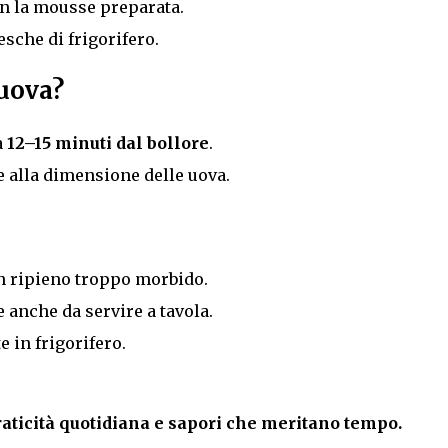
n la mousse preparata.
sche di frigorifero.
uova?
a
12–15 minuti dal bollore
.
 alla dimensione delle uova.
un ripieno troppo morbido.
 anche da servire a tavola.
 in frigorifero.
raticità quotidiana e sapori che meritano tempo.