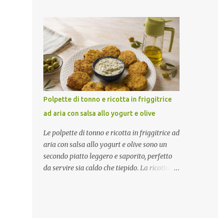
marinatura con salsa barbecue ed erbe
servirle. Porzioni: 2/3 Tempo di
aromatiche rende la carne ben insaporita,
preparazione: circa 15 minuti Tempo di
mentre la cottura in friggitrice ad aria
cottura: circa 15 minuti (3 cotture da 5
permette di ottenere costine morbide e
minuti) Tempo di ri...
leggermente dorate. Una ricetta facile che
conquista subito. Come ottenere costine
morbide e saporite Per un risultato perfetto:
Lascia marinare bene la carne Condisci con
aromi prima della cottura Preriscalda la
Polpette di tonno e ricotta in friggitrice
friggitrice Gira le costine a metà tempo In
ad aria con salsa allo yogurt e olive
questo modo resteranno tenere e ben cotte.
Ingredienti (2 persone) 800 g di costine di
Le polpette di tonno e ricotta in friggitrice ad
maiale Salsa barbecue q.b. Sale q.b. Pepe q.b.
aria con salsa allo yogurt e olive sono un
Rosmarino secco q.b. Finocchietto secco q.b.
secondo piatto leggero e saporito, perfetto
Procedimento Marinatura Metti le costine in
da servire sia caldo che tiepido. La ricotta
un recipiente. Aggiungi sale, pepe,
rende l'impasto morbido e delicato, mentre
rosmarino, finocchietto e salsa barbecue.
la panatura crea una crosticina dorata e
Mescola bene per distribuire il condimento.
croccante. Ad accompagnarle una fresca
Copri e lascia marinare in frigorifero per
salsa allo yogurt con olive verdi, limone e un