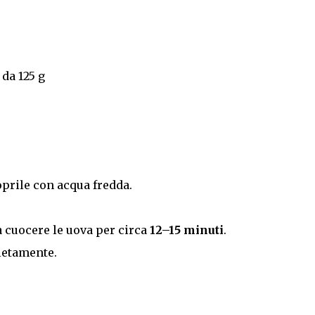
 da 125 g
oprile con acqua fredda.
 cuocere le uova per circa
12–15 minuti
.
letamente.