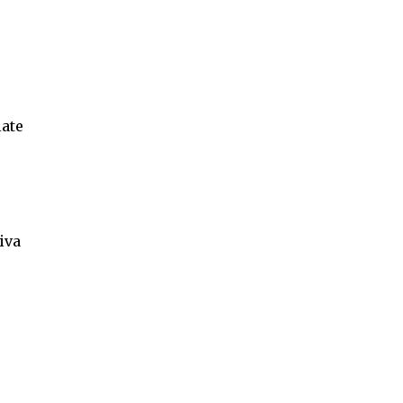
late
iva