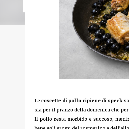
cotture da 5 minuti) Tempo di ri...
Le
coscette di pollo ripiene di speck
so
sia per il pranzo della domenica che per
Il pollo resta morbido e succoso, ment
bene agli aromi del rosmarino e dell’allo