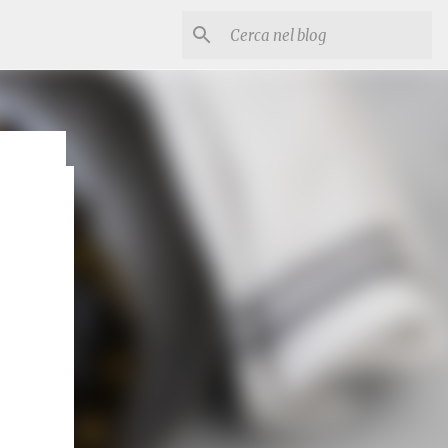
esco e
ia
stose.
te e
itrice
ti (3