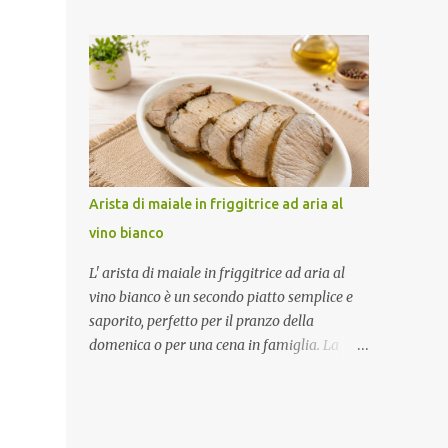
marinatura con salsa barbecue ed erbe
servirle. Porzioni: 2/3 Tempo di
aromatiche rende la carne ben insaporita,
preparazione: circa 15 minuti Tempo di
mentre la cottura in friggitrice ad aria
cottura: circa 15 minuti (3 cotture da 5
permette di ottenere costine morbide e
minuti) Tempo di ri...
leggermente dorate. Una ricetta facile che
conquista subito. Come ottenere costine
morbide e saporite Per un risultato perfetto:
Lascia marinare bene la carne Condisci con
aromi prima della cottura Preriscalda la
Arista di maiale in friggitrice ad aria al
friggitrice Gira le costine a metà tempo In
vino bianco
questo modo resteranno tenere e ben cotte.
Ingredienti (2 persone) 800 g di costine di
L' arista di maiale in friggitrice ad aria al
maiale Salsa barbecue q.b. Sale q.b. Pepe q.b.
vino bianco è un secondo piatto semplice e
Rosmarino secco q.b. Finocchietto secco q.b.
saporito, perfetto per il pranzo della
Procedimento Marinatura Metti le costine in
domenica o per una cena in famiglia. La
un recipiente. Aggiungi sale, pepe,
carne viene insaporita con aromi e spezie,
rosmarino, finocchietto e salsa barbecue.
lasciata riposare in frigorifero e poi cotta
Mescola bene per distribuire il condimento.
con il vino bianco fino a diventare morbida e
Copri e lascia marinare in frigorifero per
succosa. Il riposo finale prima del taglio