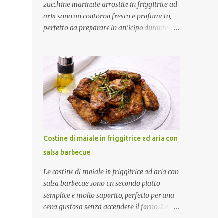
zucchine marinate arrostite in friggitrice ad
aria sono un contorno fresco e profumato,
perfetto da preparare in anticipo durante la
bella stagione. Dopo una breve cottura in
friggitrice ad aria vengono condite con una
marinatura a base di olio extravergine di
oliva, aceto di mele, menta fresca, aglio e
peperoncino. Il riposo in frigorifero
permette alle zucchine di assorbire tutti gli
aromi, rendendole ancora più gustose.
Ottime da servire come contorno oppure
come antipasto nelle giornate più calde.
Costine di maiale in friggitrice ad aria con
Come ottenere zucchine saporite e ben
salsa barbecue
marinate Per un risultato perfetto: Taglia le
zucchine a fette sottili e dello stesso
Le costine di maiale in friggitrice ad aria con
spessore. Preriscalda la friggitrice ad aria.
salsa barbecue sono un secondo piatto
Cuocile in più riprese senza sovrapporle.
semplice e molto saporito, perfetto per una
Condiscile quando sono ancora tiepide.
cena gustosa senza accendere il forno. La
Lasciale riposare in frigorifero prima di