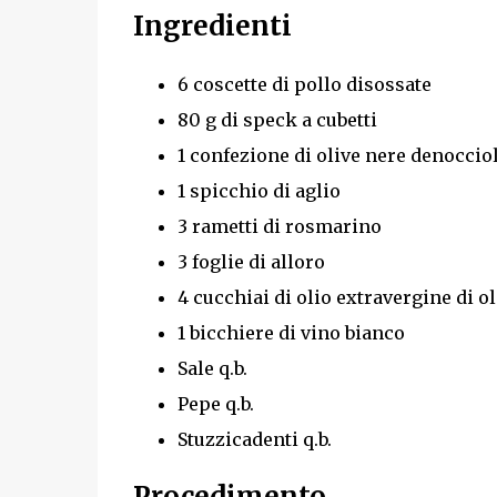
Ingredienti
6 coscette di pollo disossate
80 g di speck a cubetti
1 confezione di olive nere denoccio
1 spicchio di aglio
3 rametti di rosmarino
3 foglie di alloro
4 cucchiai di olio extravergine di ol
1 bicchiere di vino bianco
Sale q.b.
Pepe q.b.
Stuzzicadenti q.b.
Procedimento