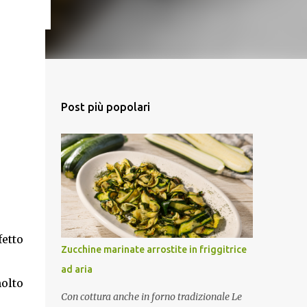
Post più popolari
etto
Zucchine marinate arrostite in friggitrice
ad aria
olto
Con cottura anche in forno tradizionale Le