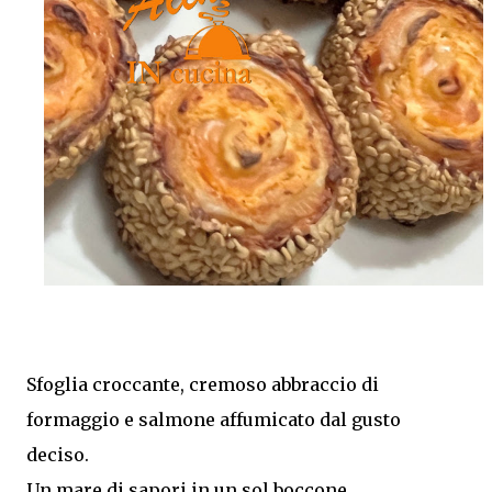
aromi, rendendole ancora più gustose. Ottime da
servire come contorno oppure come antipasto nelle
giornate più calde. Come ottenere zucchine saporite e
ben marinate Per un risultato perfetto: Taglia le
zucchine a fette sottili e dello stesso spessore.
Preriscalda la friggitrice ad aria. Cuocile in più riprese
senza sovrapporle. Condiscile quando sono ancora
tiepide. Lasciale riposare in frigorifero prima di
servirle. Porzioni: 2/3 Tempo di preparazione: circa 15
minuti Tempo di cottura: circa 15 minuti (3 cotture da 5
minuti) Tempo di ri...
Sfoglia croccante, cremoso abbraccio di
formaggio e salmone affumicato dal gusto
deciso.
Un mare di sapori in un sol boccone.