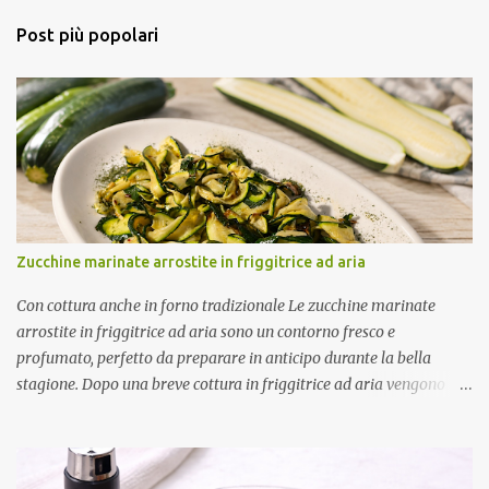
n
Post più popolari
t
i
Zucchine marinate arrostite in friggitrice ad aria
Con cottura anche in forno tradizionale Le zucchine marinate
arrostite in friggitrice ad aria sono un contorno fresco e
profumato, perfetto da preparare in anticipo durante la bella
stagione. Dopo una breve cottura in friggitrice ad aria vengono
condite con una marinatura a base di olio extravergine di oliva,
aceto di mele, menta fresca, aglio e peperoncino. Il riposo in
frigorifero permette alle zucchine di assorbire tutti gli aromi,