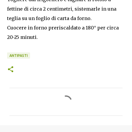
fettine di circa 2 centimetri, sistemarle in una
teglia su un foglio di carta da forno.
Cuocere in forno preriscaldato a 180° per circa
20-25 minuti.
ANTIPASTI
C
o
m
m
e