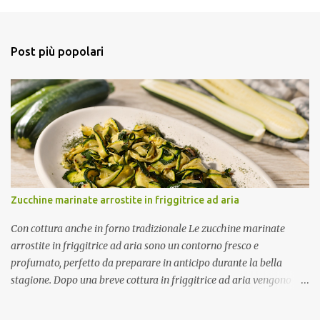
m
e
n
Post più popolari
t
i
Zucchine marinate arrostite in friggitrice ad aria
Con cottura anche in forno tradizionale Le zucchine marinate
arrostite in friggitrice ad aria sono un contorno fresco e
profumato, perfetto da preparare in anticipo durante la bella
stagione. Dopo una breve cottura in friggitrice ad aria vengono
condite con una marinatura a base di olio extravergine di oliva,
aceto di mele, menta fresca, aglio e peperoncino. Il riposo in