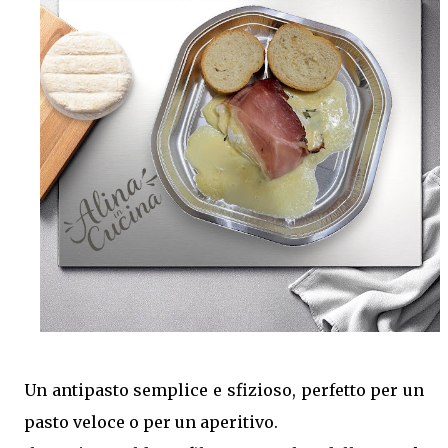
aromi, rendendole ancora più gustose. Ottime da
servire come contorno oppure come antipasto nelle
giornate più calde. Come ottenere zucchine saporite e
ben marinate Per un risultato perfetto: Taglia le
zucchine a fette sottili e dello stesso spessore.
Preriscalda la friggitrice ad aria. Cuocile in più riprese
senza sovrapporle. Condiscile quando sono ancora
tiepide. Lasciale riposare in frigorifero prima di
servirle. Porzioni: 2/3 Tempo di preparazione: circa 15
minuti Tempo di cottura: circa 15 minuti (3 cotture da 5
minuti) Tempo di ri...
Un antipasto semplice e sfizioso, perfetto per un
pasto veloce o per un aperitivo.