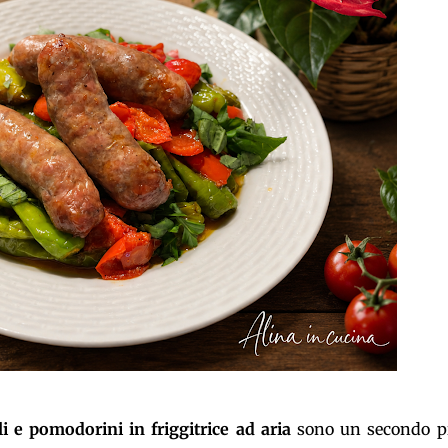
circa 15 minuti (3 cotture da 5 minuti) Tempo di ri...
lli e pomodorini in friggitrice ad aria
sono un secondo pi