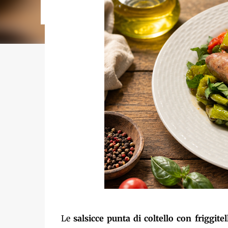
di preparazione: circa 15 minuti Tempo di cottura: 
Le
salsicce punta di coltello con friggite