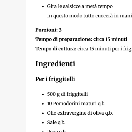
Gira le salsicce a metà tempo
In questo modo tutto cuocerà in mani
Porzioni:
3
Tempo di preparazione:
circa 15 minuti
Tempo di cottura:
circa 15 minuti per i frigg
Ingredienti
Per i friggitelli
500 g di friggitelli
10 Pomodorini maturi q.b.
Olio extravergine di oliva q.b.
Sale q.b.
Pepe q.b.