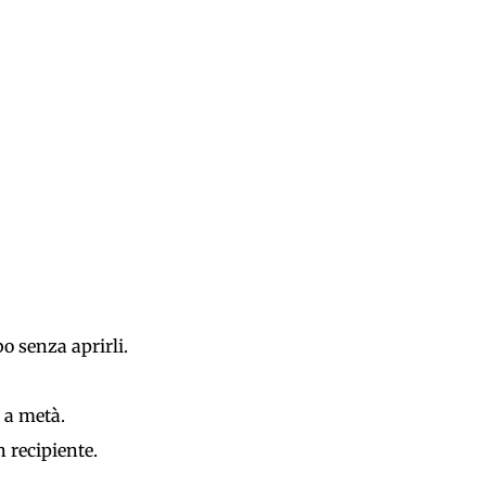
bo senza aprirli.
i a metà.
n recipiente.