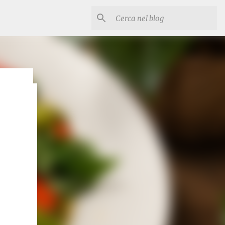
ngono
so in
tato
 senza
Tempo