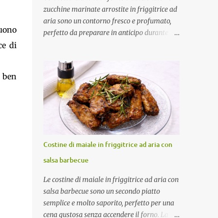
zucchine marinate arrostite in friggitrice ad
aria sono un contorno fresco e profumato,
guono
perfetto da preparare in anticipo durante la
bella stagione. Dopo una breve cottura in
ce di
friggitrice ad aria vengono condite con una
marinatura a base di olio extravergine di
o ben
oliva, aceto di mele, menta fresca, aglio e
peperoncino. Il riposo in frigorifero
permette alle zucchine di assorbire tutti gli
aromi, rendendole ancora più gustose.
Ottime da servire come contorno oppure
come antipasto nelle giornate più calde.
Costine di maiale in friggitrice ad aria con
Come ottenere zucchine saporite e ben
salsa barbecue
marinate Per un risultato perfetto: Taglia le
zucchine a fette sottili e dello stesso
Le costine di maiale in friggitrice ad aria con
spessore. Preriscalda la friggitrice ad aria.
salsa barbecue sono un secondo piatto
Cuocile in più riprese senza sovrapporle.
semplice e molto saporito, perfetto per una
Condiscile quando sono ancora tiepide.
cena gustosa senza accendere il forno. La