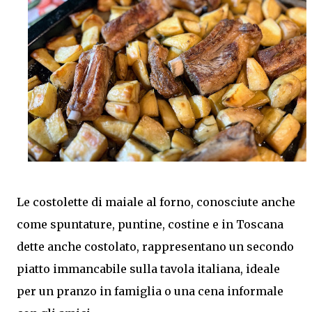
aromi, rendendole ancora più gustose. Ottime da
servire come contorno oppure come antipasto nelle
giornate più calde. Come ottenere zucchine saporite e
ben marinate Per un risultato perfetto: Taglia le
zucchine a fette sottili e dello stesso spessore.
Preriscalda la friggitrice ad aria. Cuocile in più riprese
senza sovrapporle. Condiscile quando sono ancora
tiepide. Lasciale riposare in frigorifero prima di
servirle. Porzioni: 2/3 Tempo di preparazione: circa 15
minuti Tempo di cottura: circa 15 minuti (3 cotture da 5
minuti) Tempo di ri...
Le costolette di maiale al forno, conosciute anche
come spuntature, puntine, costine e in Toscana
dette anche costolato, rappresentano un secondo
piatto immancabile sulla tavola italiana, ideale
per un pranzo in famiglia o una cena informale