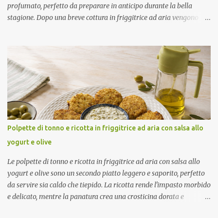
profumato, perfetto da preparare in anticipo durante la bella
stagione. Dopo una breve cottura in friggitrice ad aria vengono
condite con una marinatura a base di olio extravergine di oliva,
aceto di mele, menta fresca, aglio e peperoncino. Il riposo in
frigorifero permette alle zucchine di assorbire tutti gli aromi,
rendendole ancora più gustose. Ottime da servire come contorno
oppure come antipasto nelle giornate più calde. Come ottenere
zucchine saporite e ben marinate Per un risultato perfetto: Taglia
le zucchine a fette sottili e dello stesso spessore. Preriscalda la
friggitrice ad aria. Cuocile in più riprese senza sovrapporle.
Condiscile quando sono ancora tiepide. Lasciale riposare in
Polpette di tonno e ricotta in friggitrice ad aria con salsa allo
frigorifero prima di servirle. Porzioni: 2/3 Tempo di preparazione:
yogurt e olive
circa 15 minuti Tempo di cottura: circa 15 minuti (3 cotture da 5
minuti) Tempo di ri...
Le polpette di tonno e ricotta in friggitrice ad aria con salsa allo
yogurt e olive sono un secondo piatto leggero e saporito, perfetto
da servire sia caldo che tiepido. La ricotta rende l'impasto morbido
e delicato, mentre la panatura crea una crosticina dorata e
croccante. Ad accompagnarle una fresca salsa allo yogurt con olive