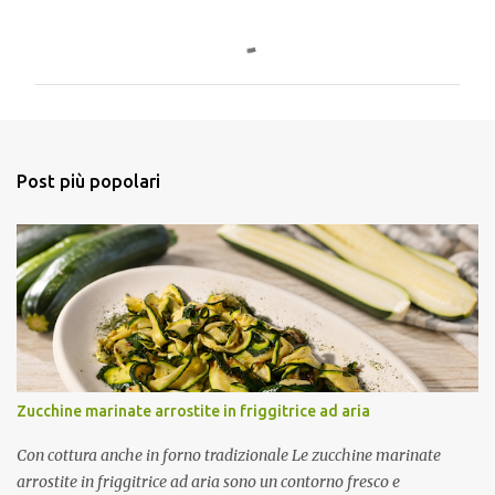
C
o
m
m
e
n
Post più popolari
t
i
Zucchine marinate arrostite in friggitrice ad aria
Con cottura anche in forno tradizionale Le zucchine marinate
arrostite in friggitrice ad aria sono un contorno fresco e