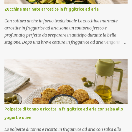
Zucchine marinate arrostite in friggitrice ad aria
Con cottura anche in forno tradizionale Le zucchine marinate
arrostite in friggitrice ad aria sono un contorno fresco e
profumato, perfetto da preparare in anticipo durante la bella
stagione. Dopo una breve cottura in friggitrice ad aria vengono
condite con una marinatura a base di olio extravergine di oliva,
aceto di mele, menta fresca, aglio e peperoncino. Il riposo in
frigorifero permette alle zucchine di assorbire tutti gli aromi,
rendendole ancora più gustose. Ottime da servire come contorno
oppure come antipasto nelle giornate più calde. Come ottenere
zucchine saporite e ben marinate Per un risultato perfetto: Taglia
le zucchine a fette sottili e dello stesso spessore. Preriscalda la
friggitrice ad aria. Cuocile in più riprese senza sovrapporle.
Condiscile quando sono ancora tiepide. Lasciale riposare in
Polpette di tonno e ricotta in friggitrice ad aria con salsa allo
frigorifero prima di servirle. Porzioni: 2/3 Tempo di preparazione:
yogurt e olive
circa 15 minuti Tempo di cottura: circa 15 minuti (3 cotture da 5
minuti) Tempo di ri...
Le polpette di tonno e ricotta in friggitrice ad aria con salsa allo