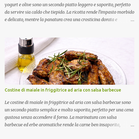
yogurt e olive sono un secondo piatto leggero e saporito, perfetto
da servire sia caldo che tiepido. La ricotta rende l'impasto morbido
e delicato, mentre la panatura crea una crosticina dorata e
croccante. Ad accompagnarle una fresca salsa allo yogurt con olive
verdi, limone e un leggero tocco speziato, che completa il piatto
con un piacevole contrasto di sapori. Come ottenere polpette
compatte e dorate Per un risultato perfetto: Scola molto bene il
tonno e la ricotta. Lascia riposare le polpette in frigorifero prima
della cottura. Spruzzale uniformemente con olio extravergine di
oliva. Lasciale riposare qualche minuto dopo la cottura prima di
servirle. Porzioni: 4 Tempo di preparazione: circa 25 minuti Tempo
di riposo: circa 1 ora Tempo di cottura: circa 9 minuti Ingredienti
Costine di maiale in friggitrice ad aria con salsa barbecue
Per le polpette 240 g di tonno sott'olio ben sgocciolato 250 g di
ricotta ben scolata 50 g di Parmigiano Re...
Le costine di maiale in friggitrice ad aria con salsa barbecue sono
un secondo piatto semplice e molto saporito, perfetto per una cena
gustosa senza accendere il forno. La marinatura con salsa
barbecue ed erbe aromatiche rende la carne ben insaporita,
mentre la cottura in friggitrice ad aria permette di ottenere costine