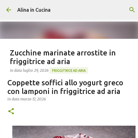
Passa ai contenuti principali
Alina in Cucina
Zucchine marinate arrostite in
friggitrice ad aria
in data
luglio 29, 2026
FRIGGITRICE AD ARIA
Coppette soffici allo yogurt greco
Con cottura anche in forno tradizionale Le zucchine
marinate arrostite in friggitrice ad aria sono un
con lamponi in friggitrice ad aria
contorno fresco e profumato, perfetto da preparare in
in data
marzo 17, 2026
anticipo durante la bella stagione. Dopo una breve
0
cottura in friggitrice ad aria vengono condite con una
marinatura a base di olio extravergine di oliva, aceto di
mele, menta fresca, aglio e peperoncino. Il riposo in
frigorifero permette alle zucchine di assorbire tutti gli