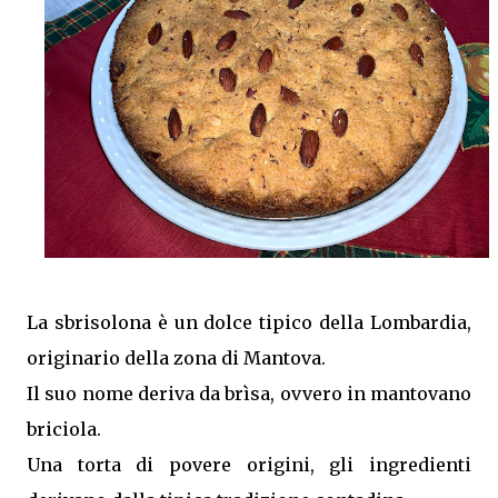
aromi, rendendole ancora più gustose. Ottime da
servire come contorno oppure come antipasto nelle
giornate più calde. Come ottenere zucchine saporite e
ben marinate Per un risultato perfetto: Taglia le
zucchine a fette sottili e dello stesso spessore.
Preriscalda la friggitrice ad aria. Cuocile in più riprese
senza sovrapporle. Condiscile quando sono ancora
tiepide. Lasciale riposare in frigorifero prima di
servirle. Porzioni: 2/3 Tempo di preparazione: circa 15
minuti Tempo di cottura: circa 15 minuti (3 cotture da 5
minuti) Tempo di ri...
La sbrisolona è un dolce tipico della Lombardia,
originario della zona di Mantova.
Il suo nome deriva da brìsa, ovvero in mantovano
briciola.
Una torta di povere origini, gli ingredienti