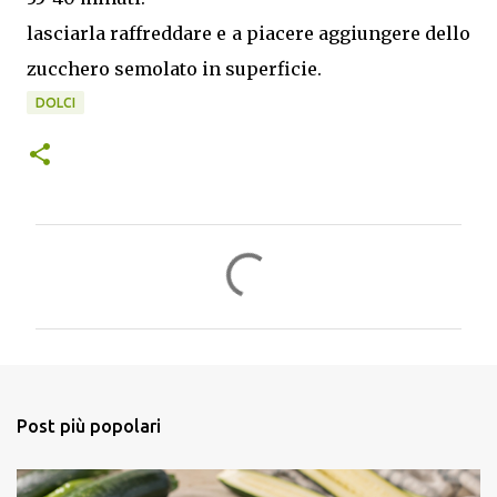
lasciarla raffreddare e a piacere aggiungere dello
zucchero semolato in superficie.
DOLCI
C
o
m
m
e
n
Post più popolari
t
i