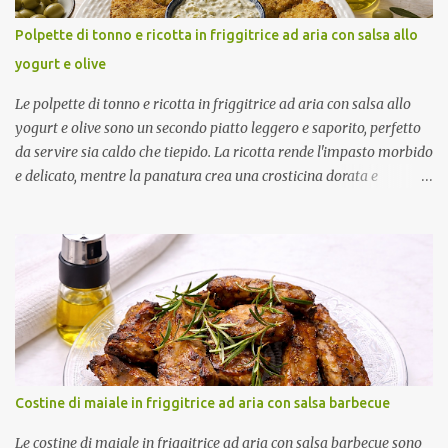
friggitrice ad aria. Cuocile in più riprese senza sovrapporle.
Condiscile quando sono ancora tiepide. Lasciale riposare in
Polpette di tonno e ricotta in friggitrice ad aria con salsa allo
frigorifero prima di servirle. Porzioni: 2/3 Tempo di preparazione:
yogurt e olive
circa 15 minuti Tempo di cottura: circa 15 minuti (3 cotture da 5
minuti) Tempo di ri...
Le polpette di tonno e ricotta in friggitrice ad aria con salsa allo
yogurt e olive sono un secondo piatto leggero e saporito, perfetto
da servire sia caldo che tiepido. La ricotta rende l'impasto morbido
e delicato, mentre la panatura crea una crosticina dorata e
croccante. Ad accompagnarle una fresca salsa allo yogurt con olive
verdi, limone e un leggero tocco speziato, che completa il piatto
con un piacevole contrasto di sapori. Come ottenere polpette
compatte e dorate Per un risultato perfetto: Scola molto bene il
tonno e la ricotta. Lascia riposare le polpette in frigorifero prima
della cottura. Spruzzale uniformemente con olio extravergine di
oliva. Lasciale riposare qualche minuto dopo la cottura prima di
servirle. Porzioni: 4 Tempo di preparazione: circa 25 minuti Tempo
di riposo: circa 1 ora Tempo di cottura: circa 9 minuti Ingredienti
Costine di maiale in friggitrice ad aria con salsa barbecue
Per le polpette 240 g di tonno sott'olio ben sgocciolato 250 g di
ricotta ben scolata 50 g di Parmigiano Re...
Le costine di maiale in friggitrice ad aria con salsa barbecue sono