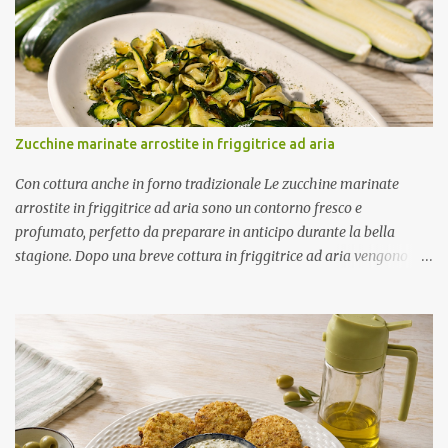
Zucchine marinate arrostite in friggitrice ad aria
Con cottura anche in forno tradizionale Le zucchine marinate
arrostite in friggitrice ad aria sono un contorno fresco e
profumato, perfetto da preparare in anticipo durante la bella
stagione. Dopo una breve cottura in friggitrice ad aria vengono
condite con una marinatura a base di olio extravergine di oliva,
aceto di mele, menta fresca, aglio e peperoncino. Il riposo in
frigorifero permette alle zucchine di assorbire tutti gli aromi,
rendendole ancora più gustose. Ottime da servire come contorno
oppure come antipasto nelle giornate più calde. Come ottenere
zucchine saporite e ben marinate Per un risultato perfetto: Taglia
le zucchine a fette sottili e dello stesso spessore. Preriscalda la