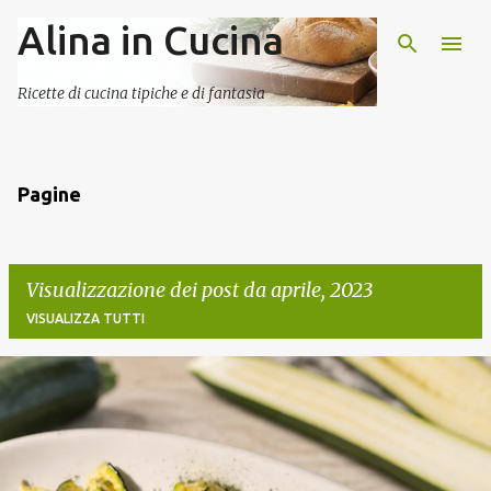
Alina in Cucina
Passa ai contenuti principali
Ricette di cucina tipiche e di fantasia
Pagine
Visualizzazione dei post da aprile, 2023
VISUALIZZA TUTTI
P
o
s
t