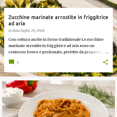
Zucchine marinate arrostite in friggitrice
ad aria
in data
luglio 29, 2026
Con cottura anche in forno tradizionale Le zucchine
marinate arrostite in friggitrice ad aria sono un
contorno fresco e profumato, perfetto da preparare in
anticipo durante la bella stagione. Dopo una breve
0
cottura in friggitrice ad aria vengono condite con una
marinatura a base di olio extravergine di oliva, aceto di
mele, menta fresca, aglio e peperoncino. Il riposo in
frigorifero permette alle zucchine di assorbire tutti gli
aromi, rendendole ancora più gustose. Ottime da
servire come contorno oppure come antipasto nelle
giornate più calde. Come ottenere zucchine saporite e
ben marinate Per un risultato perfetto: Taglia le
zucchine a fette sottili e dello stesso spessore.